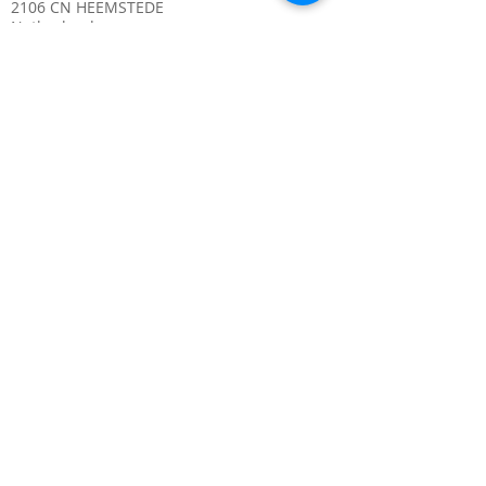
2106 CN HEEMSTEDE
Netherlands
Chamber of Commerce.
12345678
VAT. NL1234567890B01
IBAN. 02ABNA04973453
Privacy / Cookie statement
Disclaimer
General Terms and Conditions Webshop
Shipping costs and times
Contact
About
Privacy / Cookie statement
Disclaimer