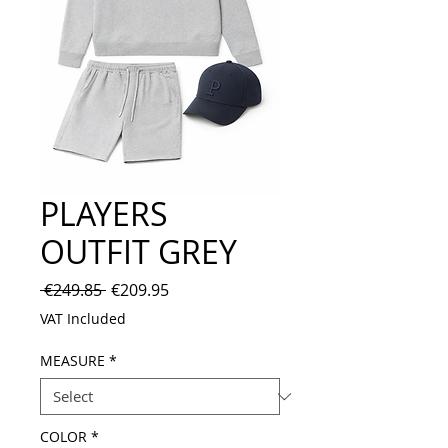
PLAYERS
OUTFIT GREY
Regular
Sale
 €249.85 
€209.95
Price
Price
VAT Included
MEASURE
*
COLOR
*