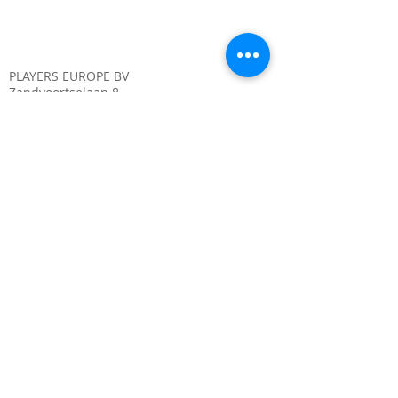
PLAYERS EUROPE BV
Zandvoortselaan 8
2106 CN HEEMSTEDE
Netherlands
Chamber of Commerce.
12345678
VAT. NL1234567890B01
IBAN. 02ABNA04973453
Privacy / Cookie statement
Disclaimer
General Terms and Conditions Webshop
Shipping costs and times