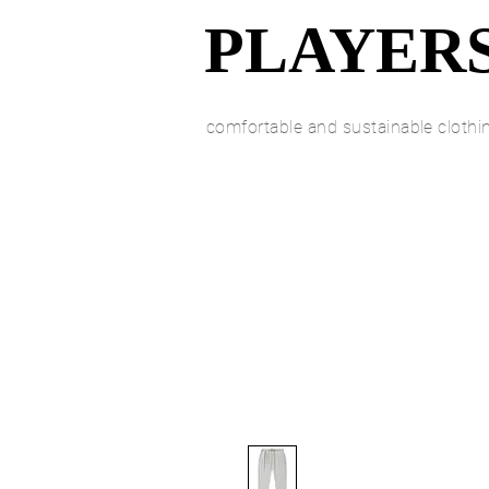
PLAYER
comfortable and sustainable clothi