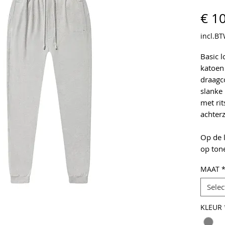
€ 1
incl.B
Basic 
katoen
draagc
slanke
met rit
achter
Op de 
op ton
MAAT
Selec
KLEUR