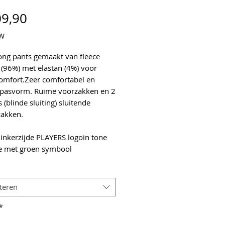
Prijs
09,90
TW
long pants gemaakt van fleece
 (96%) met elastan (4%) voor
omfort.Zeer comfortabel en
 pasvorm. Ruime voorzakken en 2
s (blinde sluiting) sluitende
zakken.
linkerzijde PLAYERS logoin tone
e met groen symbool
*
teren
*