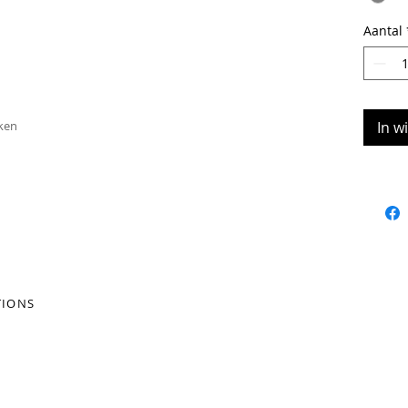
Aantal
jken
In w
TIONS